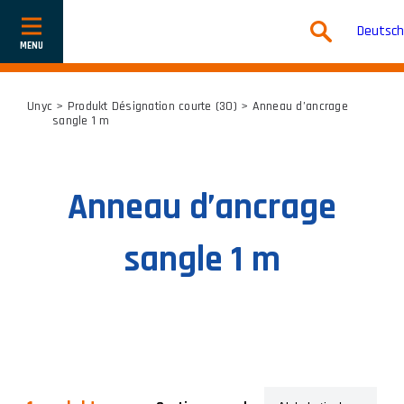
Deutsch
Navigation
ein-
oder
ausblenden
Unyc
> Produkt Désignation courte (30) > Anneau d’ancrage
sangle 1 m
Anneau d’ancrage
sangle 1 m