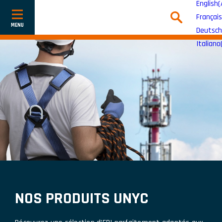
English
(
Français
Afficher
ou
Deutsch
cacher
la
Italiano
navigation
NOS PRODUITS UNYC