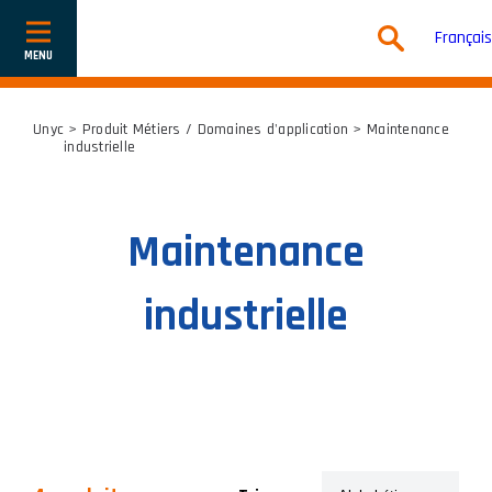
Français
Afficher
ou
cacher
la
navigation
Unyc
> Produit Métiers / Domaines d'application > Maintenance
industrielle
Maintenance
industrielle