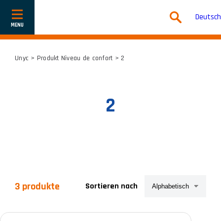
Deutsch
Navigation
ein-
oder
ausblenden
Unyc
> Produkt Niveau de confort > 2
2
3 produkte
Sortieren nach
Produkt-Kategorien