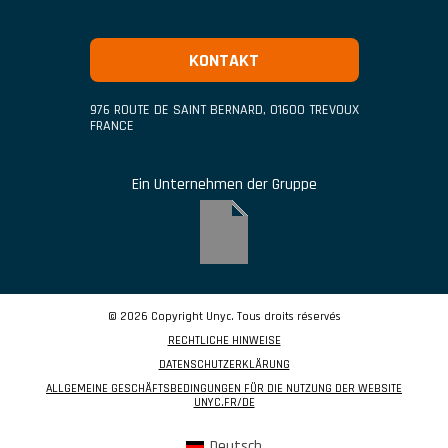
KONTAKT
976 ROUTE DE SAINT BERNARD
,
01600
TREVOUX
FRANCE
Ein Unternehmen der Gruppe
© 2026 Copyright Unyc. Tous droits réservés
RECHTLICHE HINWEISE
DATENSCHUTZERKLÄRUNG
ALLGEMEINE GESCHÄFTSBEDINGUNGEN FÜR DIE NUTZUNG DER WEBSITE
UNYC.FR/DE
Deutsch