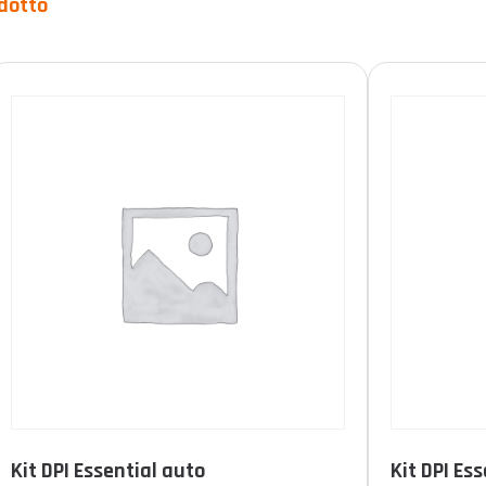
dotto
Prodotto Durée de vie
10 anni
(0)
15 anni
(3)
illimitato
(0)
FILTRO
Kit DPI Essential auto
Kit DPI Es