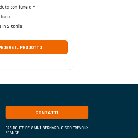
aduta con fune a Y
diano
e in 2 taglie
VEDERE IL PRODOTTO
CONTATTI
976 ROUTE DE SAINT BERNARD
,
01600
TREVOUX
FRANCE