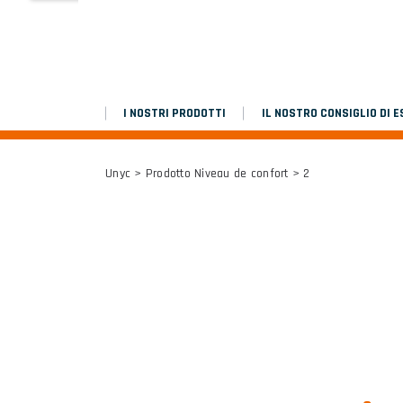
MARCHEPIEDS
Platinium double chantier
I NOSTRI PRODOTTI
IL NOSTRO CONSIGLIO DI E
TUTTI I RISULTATI
Unyc
> Prodotto Niveau de confort > 2