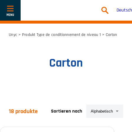
Deutsch
Navigation
ein-
oder
ausblenden
Unyc
> Produkt Type de conditionnement de niveau 1 > Carton
Carton
18 produkte
Sortieren nach
Produkt-Kategorien