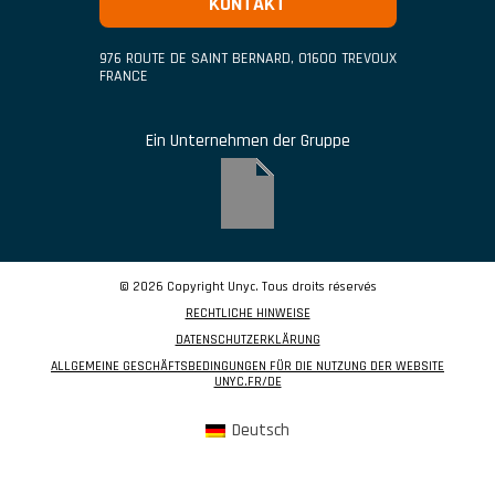
KONTAKT
976 ROUTE DE SAINT BERNARD
,
01600
TREVOUX
FRANCE
Ein Unternehmen der Gruppe
© 2026 Copyright Unyc. Tous droits réservés
RECHTLICHE HINWEISE
DATENSCHUTZERKLÄRUNG
ALLGEMEINE GESCHÄFTSBEDINGUNGEN FÜR DIE NUTZUNG DER WEBSITE
UNYC.FR/DE
Deutsch