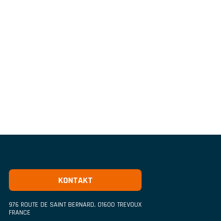
KONTAKT
976 ROUTE DE SAINT BERNARD
,
01600
TREVOUX
FRANCE