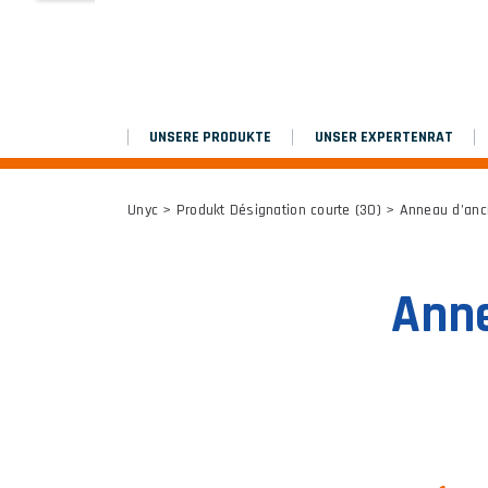
MARCHEPIEDS
Platinium double chantier
UNSERE PRODUKTE
UNSER EXPERTENRAT
ALLE ERGEBNISSE
Unyc
> Produkt Désignation courte (30) > Anneau d’anc
Anne