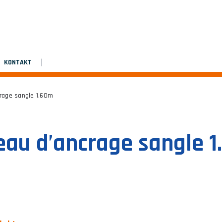
Montageanleitung
Platinium double de chantier
Platinium double de chantier
KONTAKT
rage sangle 1.60m
au d’ancrage sangle 