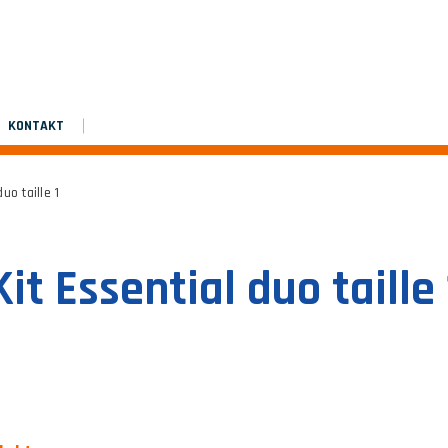
Montageanleitung
Platinium double de chantier
Platinium double de chantier
KONTAKT
uo taille 1
Kit Essential duo taille 