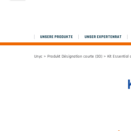
MARCHEPIEDS
Platinium double chantier
UNSERE PRODUKTE
UNSER EXPERTENRAT
ALLE ERGEBNISSE
Unyc
> Produkt Désignation courte (30) > Kit Essential d