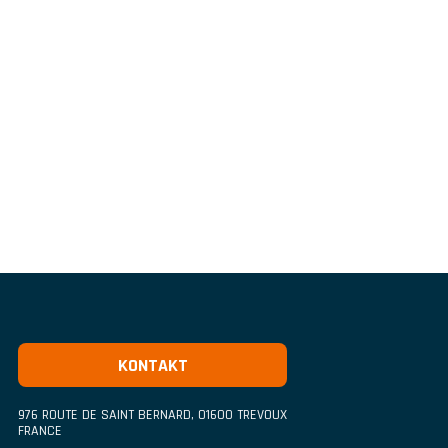
KONTAKT
976 ROUTE DE SAINT BERNARD
,
01600
TREVOUX
FRANCE