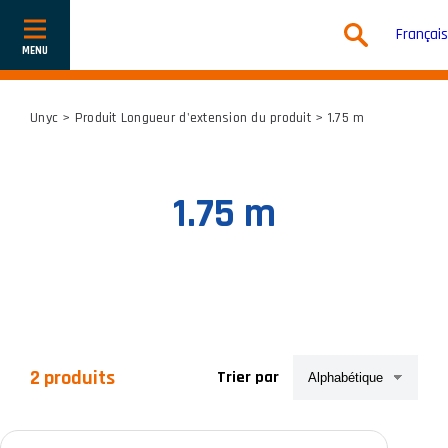
Français
Afficher
ou
cacher
la
navigation
Unyc
> Produit Longueur d'extension du produit > 1.75 m
1.75 m
2 produits
Trier par
Catégories de produits