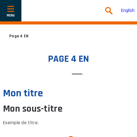
English
Show
or
hide
navigation
Page 4 EN
PAGE 4 EN
Mon titre
Mon sous-titre
Exemple de titre.