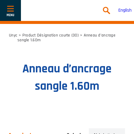
English
Show
or
hide
navigation
Unyc
> Product Désignation courte (30) > Anneau d’ancrage
sangle 1.60m
Anneau d’ancrage
sangle 1.60m