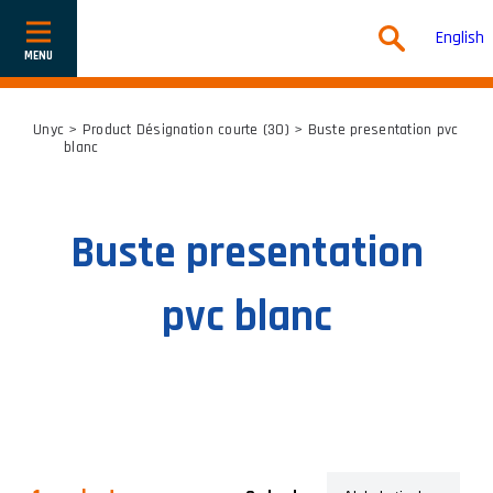
English
Show
or
hide
navigation
Unyc
> Product Désignation courte (30) > Buste presentation pvc
blanc
Buste presentation
pvc blanc