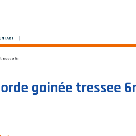
Assembly manual
Platinium double de chantier
Platinium double de chantier
ONTACT
 tressee 6m
orde gainée tressee 