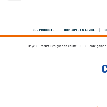
MARCHEPIEDS
Platinium double chantier
OUR PRODUCTS
OUR EXPERT’S ADVICE
C
ALL RESULTS
Unyc
> Product Désignation courte (30) > Corde gainée
C