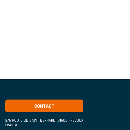
CONTACT
976 ROUTE DE SAINT BERNARD
,
01600
TREVOUX
FRANCE