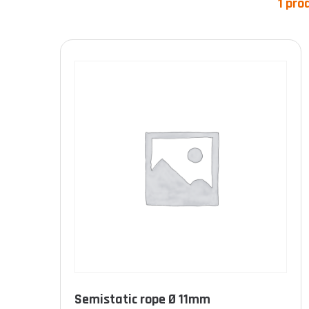
1 pro
Product categories
Product Norme
Semistatic rope Ø 11mm