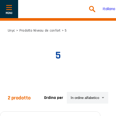
Italiano
Mostra
o
nascondi
la
navigazione
Unyc
> Prodotto Niveau de confort > 5
5
2 prodotto
Ordina per
Categorie prodotto