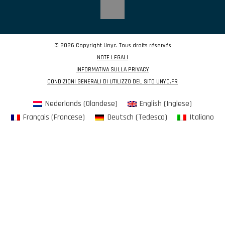
© 2026 Copyright Unyc. Tous droits réservés
NOTE LEGALI
INFORMATIVA SULLA PRIVACY
CONDIZIONI GENERALI DI UTILIZZO DEL SITO UNYC.FR
Nederlands
(
Olandese
)
English
(
Inglese
)
Français
(
Francese
)
Deutsch
(
Tedesco
)
Italiano