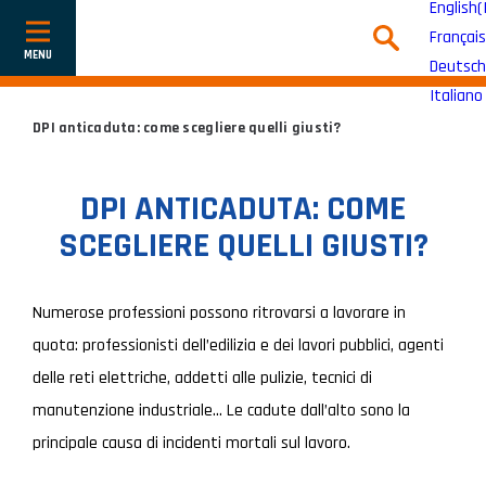
English
(
Français
Mostra
o
Deutsch
nascondi
la
Italiano
navigazione
DPI anticaduta: come scegliere quelli giusti?
DPI ANTICADUTA: COME
SCEGLIERE QUELLI GIUSTI?
Numerose professioni possono ritrovarsi a lavorare in
quota: professionisti dell’edilizia e dei lavori pubblici, agenti
delle reti elettriche, addetti alle pulizie, tecnici di
manutenzione industriale… Le cadute dall’alto sono la
principale causa di incidenti mortali sul lavoro.