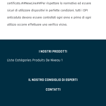
certificato.##NewLine##Per rispettare la normativa ed essere
sicuri di utilizzare dispositivi in perfette condizioni, tutti i DPI
anticaduta devono essere controllati ogni anno e prima di ogni
utilizzo occorre effettuare una verifica visiva.
I NOSTRI PRODOTTI
Liste Catégories Produits De Niveau 1
IL NOSTRO CONSIGLIO DI ESPERTI
CONTATTI