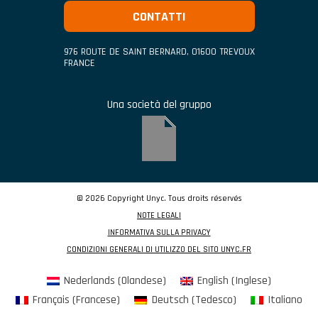
CONTATTI
976 ROUTE DE SAINT BERNARD
,
01600
TREVOUX
FRANCE
Una società del gruppo
© 2026 Copyright Unyc. Tous droits réservés
NOTE LEGALI
INFORMATIVA SULLA PRIVACY
CONDIZIONI GENERALI DI UTILIZZO DEL SITO UNYC.FR
Nederlands
(
Olandese
)
English
(
Inglese
)
Français
(
Francese
)
Deutsch
(
Tedesco
)
Italiano