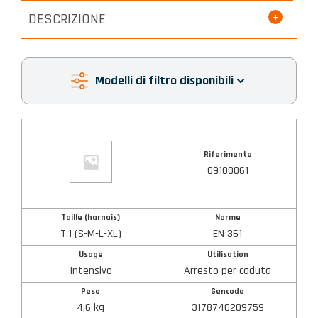
DESCRIZIONE
Modelli di filtro disponibili
Riferimento
Riferimento
Taille (harnais)
09100061
Norme
Taille (harnais)
Norme
T.1 (S-M-L-XL)
EN 361
Usage
Usage
Utilisation
Intensivo
Arresto per caduta
Peso
Gencode
Utilisation
4,6 kg
3178740209759