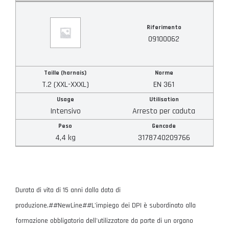
Peso
Riferimento
09100062
Gencode
Taille (harnais)
Norme
T.2 (XXL-XXXL)
EN 361
APPLICARE I MIEI FILTRI
Usage
Utilisation
Intensivo
Arresto per caduta
AZZERAMENTO DEI FILTRI
Peso
Gencode
4,4 kg
3178740209766
Durata di vita di 15 anni dalla data di
produzione.##NewLine##L'impiego dei DPI è subordinato alla
formazione obbligatoria dell'utilizzatore da parte di un organo