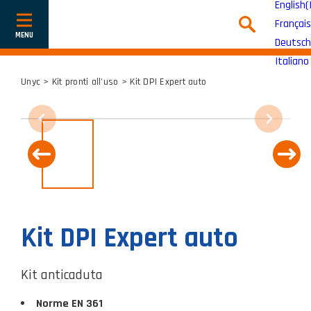
English
(
Français
Mostra
o
Deutsch
nascondi
la
Italiano
navigazione
Unyc
>
Kit pronti all'uso
> Kit DPI Expert auto
Kit DPI Expert auto
Kit anticaduta
Norme EN 361