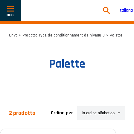
Italiano
Mostra
o
nascondi
la
navigazione
Unyc
> Prodotto Type de conditionnement de niveau 3 > Palette
Palette
2 prodotto
Ordina per
Categorie prodotto