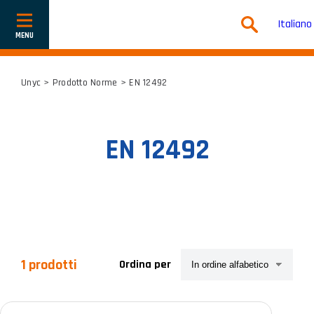
Italiano
Mostra
o
nascondi
la
navigazione
Unyc
> Prodotto Norme > EN 12492
EN 12492
1 prodotti
Ordina per
Categorie prodotto