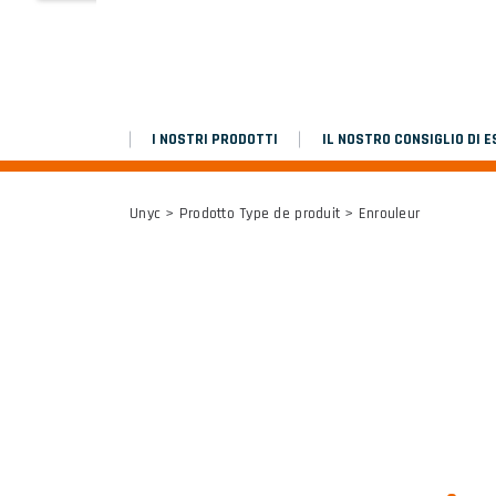
MARCHEPIEDS
Platinium double chantier
I NOSTRI PRODOTTI
IL NOSTRO CONSIGLIO DI E
TUTTI I RISULTATI
Unyc
> Prodotto Type de produit > Enrouleur