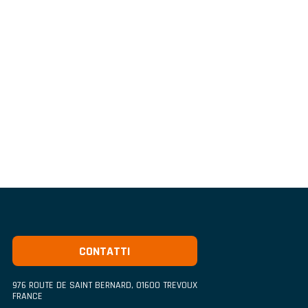
CONTATTI
976 ROUTE DE SAINT BERNARD
,
01600
TREVOUX
FRANCE