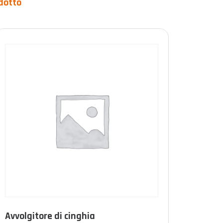
dotto
Prodotto Durée de vie
10 anni
(2)
15 anni
(0)
illimitato
(0)
FILTRO
Avvolgitore di cinghia