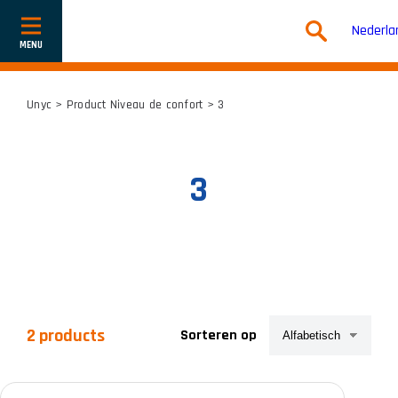
Nederla
Toon
of
verberg
navigatie
Unyc
> Product Niveau de confort > 3
3
2 products
Sorteren op
Productcategorieën