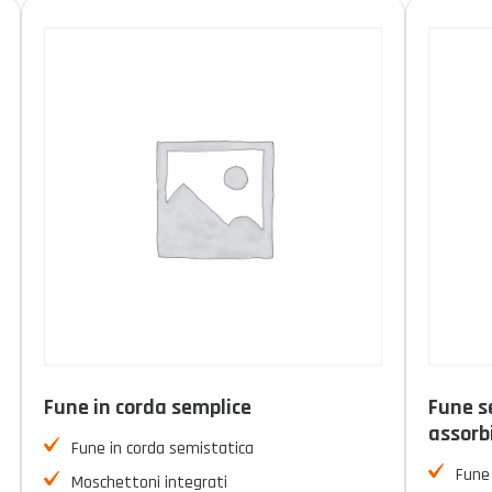
Fune in corda semplice
Fune s
assorb
Fune in corda semistatica
Fune 
Moschettoni integrati