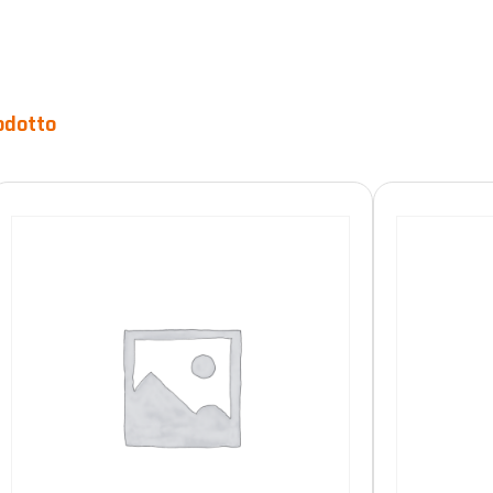
odotto
Prodotto Durée de vie
10 anni
(3)
15 anni
(11)
illimitato
(3)
FILTRO