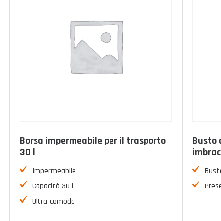
Borsa impermeabile per il trasporto
Busto 
30 l
imbrac
Impermeabile
Bust
Capacità 30 l
Pres
Ultra-comoda