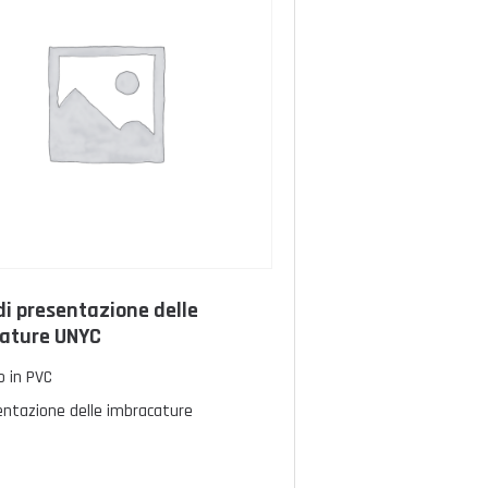
di presentazione delle
ature UNYC
o in PVC
entazione delle imbracature