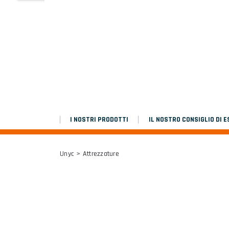
MARCHEPIEDS
Platinium double chantier
TUTTI I RISULTATI
I NOSTRI PRODOTTI
IL NOSTRO CONSIGLIO DI E
Unyc
> Attrezzature