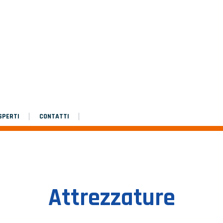
Istruzioni di montaggio
Platinium double de chantier
Platinium double de chantier
SPERTI
CONTATTI
Attrezzature