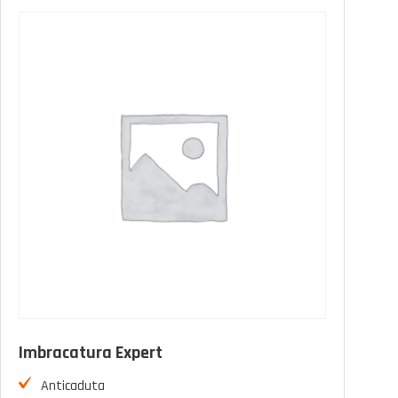
Prodotto Durée de vie
10 anni
(0)
15 anni
(3)
illimitato
(0)
Prodotto Taille (harnais)
T.1 (S-M-L-XL)
(3)
T.2 (XXL-XXXL)
(3)
Prodotto Norme
Imbracatura Expert
FILTRO
Anticaduta