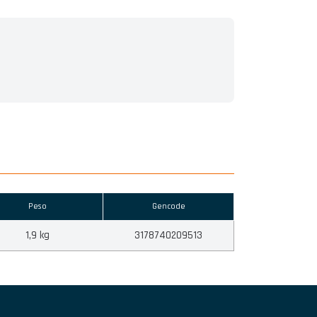
Peso
Gencode
1,9 kg
3178740209513