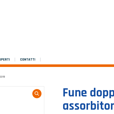
Istruzioni di montaggio
Platinium double de chantier
Platinium double de chantier
SPERTI
CONTATTI
tore
Fune dopp
assorbito