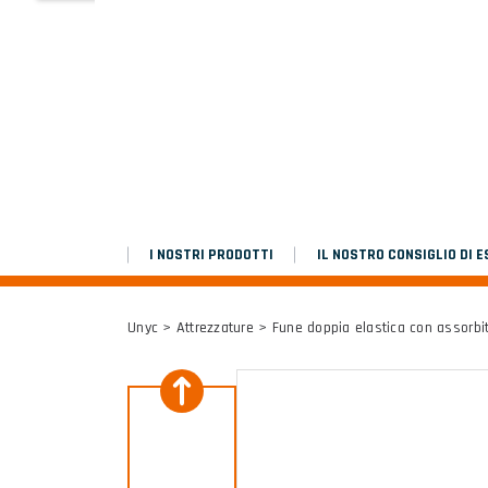
MARCHEPIEDS
Platinium double chantier
TUTTI I RISULTATI
I NOSTRI PRODOTTI
IL NOSTRO CONSIGLIO DI E
Unyc
>
Attrezzature
> Fune doppia elastica con assorbi