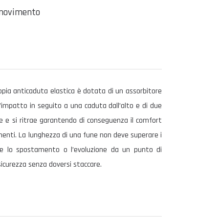
 movimento
ppia anticaduta elastica è dotata di un assorbitore
d’impatto in seguito a una caduta dall’alto e di due
de e si ritrae garantendo di conseguenza il comfort
menti. La lunghezza di una fune non deve superare i
e lo spostamento o l’evoluzione da un punto di
sicurezza senza doversi staccare.