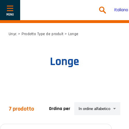
Italiano
Mostra
o
nascondi
la
navigazione
Unyc
> Prodotto Type de produit > Longe
Longe
7 prodotto
Ordina per
Categorie prodotto