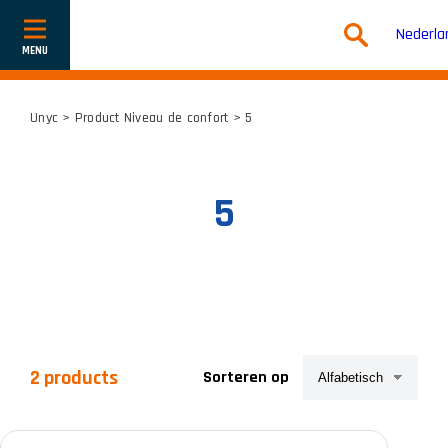
Nederla
Toon
of
verberg
navigatie
Unyc
> Product Niveau de confort > 5
5
2 products
Sorteren op
Productcategorieën