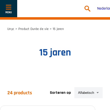
Nederla
Toon
of
verberg
navigatie
Unyc
> Product Durée de vie > 15 jaren
15 jaren
24 products
Sorteren op
Productcategorieën