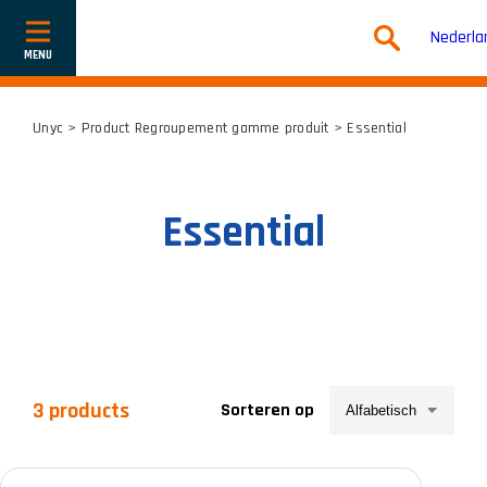
Nederla
Toon
of
verberg
navigatie
Unyc
> Product Regroupement gamme produit > Essential
Essential
3 products
Sorteren op
Productcategorieën