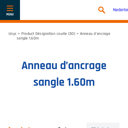
Nederla
Toon
of
verberg
navigatie
Unyc
> Product Désignation courte (30) > Anneau d’ancrage
sangle 1.60m
Anneau d’ancrage
sangle 1.60m