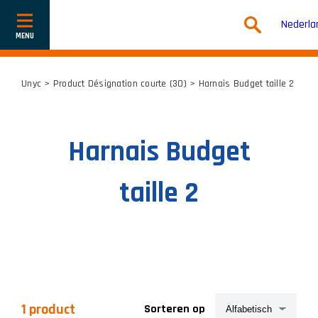
Nederla
Toon
of
verberg
navigatie
Unyc
> Product Désignation courte (30) > Harnais Budget taille 2
Harnais Budget
taille 2
1 product
Sorteren op
Productcategorieën