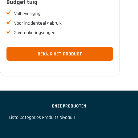
Budget tuig
FILTER
Valbeveiliging
Voor incidenteel gebruik
2 verankeringsringen
BEKIJK HET PRODUCT
ONZE PRODUCTEN
Liste Catégories Produits Niveau 1