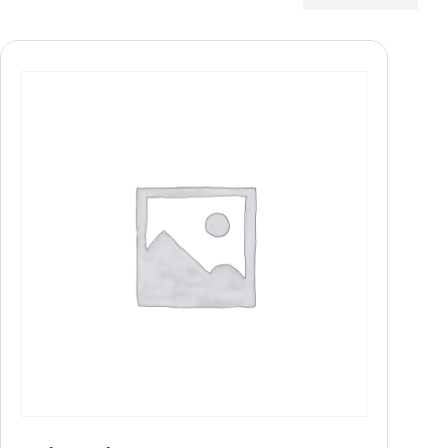
Product Durée de vie
10 jaren
(0)
15 jaren
(1)
onbeperkt
(0)
Product Taille (harnais)
T.1 (S-M-L-XL)
(1)
T.2 (XXL-XXXL)
(1)
Product Norme